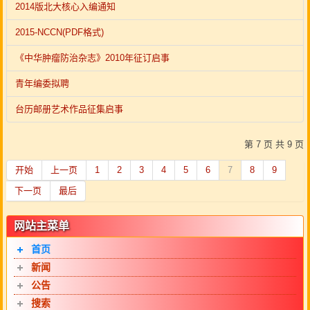
2014版北大核心入编通知
2015-NCCN(PDF格式)
《中华肿瘤防治杂志》2010年征订启事
青年编委拟聘
台历邮册艺术作品征集启事
第 7 页 共 9 页
开始
上一页
1
2
3
4
5
6
7
8
9
下一页
最后
网站主菜单
首页
新闻
公告
搜索