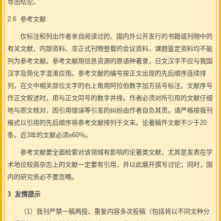
导出结论。
2.6 参考文献
仅标注和列出作者亲自阅读过的、国内外公开发行的书籍或刊物中的
有关文献，内部资料、非正式刊物登载的会议资料、课题鉴定资料均不能
列为参考文献。参考文献用信息资源的原语种著录，日文汉字不应与我国
汉字及简化字混淆应用。参考文献的编号按正文出现的先后顺序连续排
列，在文中相关部位文字的右上角用阿拉伯数字加方括号标注。文献序号
作正文叙述时，用与正文同号的数字并排。作者必须对所引用的文献仔细
地与原文核对，因引用错误等引发的纠纷由作者自负其责。请严格按我刊
格式以引用的先后顺序将参考文献排列于文末。论著稿件文献不少于20
条。近3年的文献必须≥60％。
参考文献要全面检索对该领域有影响的论著类文献，尤其是发表在学
术地位较高杂志上的文献一定要有引用，并以此展开撰写讨论；同时，国
内的研究务必不要忽略。
3 友情提示
（1）我刊严禁一稿两投、重复内容多次投稿（包括将以不同文种分