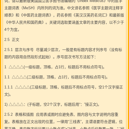
词，请以最新版美国国立医学图书馆编辑的《Index Medicus》中的医学
主题词表（MeSH）内所列的词为准。中文译名参照《医学主题词注释字
顺表》和《中医药主题词表》，药名参照《英汉汉英药名词汇》和最新版
《中华人民共和国药典》。关键词选取要涵盖文章的主要内容，以不少于
4个为宜。
2.5 正文
2.5.1 层次与序号 尽量减少层次，一般是有标题内容才列序号（没有标
题的内容用自然段形式起始）。序号层次书写方法如下：
1 △△△△(一级标题，顶格，占1行，标题后不用标点符号)。
1.1 △△△△(二级标题，顶格，占1行，标题后不用标点符号)。
1.1.1 △△△△(三级标题，顶格，标题后不用标点符号，空1个汉字接正
文)。
1) △△△△：(子标题，空2个汉字，标题后用“：”接正文)。
2.5.2 表格和插图 应用表或图时应避免表、图内容与文字说明内容重
复。表格放在正文出现的位置，一律用“三线表”，主谓语要符合逻辑，位
置正确。表内数字纵行要以小数点或“±”对齐，小数点后位数要一致。“-”代