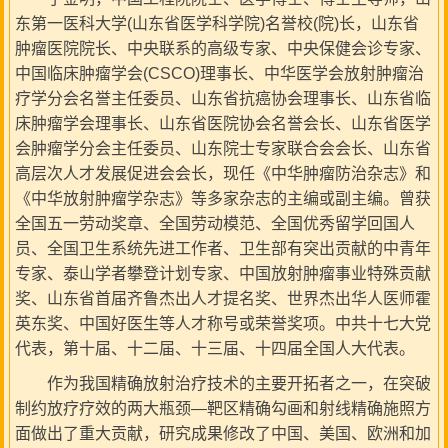
东第一医科大学(山东省医学科学院)名誉校(院)长，山东省
肿瘤医院院长、中央联系的高级专家、中央保健会诊专家、
中国临床肿瘤学会(CSCO)理事长、中华医学会放射肿瘤治
疗学分会名誉主任委员、山东省抗癌协会理事长、山东省临
床肿瘤学会理事长、山东省医院协会名誉会长、山东省医学
会肿瘤学分会主任委员、山东院士专家联合会会长、山东省
高层次人才发展促进会会长，现任《中华肿瘤防治杂志》和
《中华放射肿瘤学杂志》等多家杂志的主编或副主编。曾获
全国五一劳动奖章、全国劳动模范、全国优秀留学回国人
员、全国卫生系统先进工作者、卫生部有突出贡献的中青年
专家、泰山学者攀登计划专家、中国放射肿瘤事业特殊贡献
奖、山东省首届齐鲁杰出人才提名奖、世界杰出华人医师霍
英东奖、中国好医生等人才称号或荣誉奖项。中共十七大党
代表，第十届、十二届、十三届、十四届全国人大代表。
作为我国精确放射治疗技术的主要开拓者之一，在突破
制约放疗疗效的两大瓶颈—靶区精确勾画和射线精确施照方
面做出了重大贡献，研究成果修改了中国、美国、欧洲和加