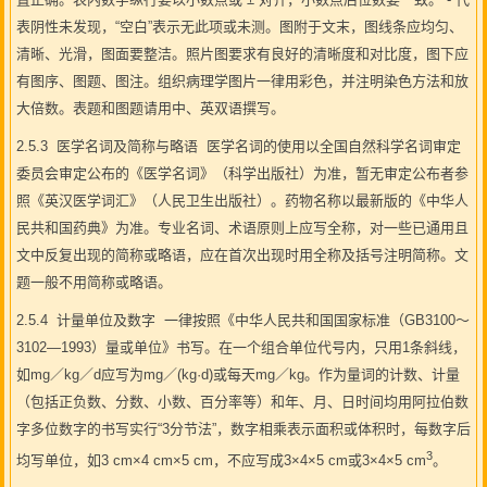
表阴性未发现，“空白”表示无此项或未测。图附于文末，图线条应均匀、
清晰、光滑，图面要整洁。照片图要求有良好的清晰度和对比度，图下应
有图序、图题、图注。组织病理学图片一律用彩色，并注明染色方法和放
大倍数。表题和图题请用中、英双语撰写。
2.5.3 医学名词及简称与略语 医学名词的使用以全国自然科学名词审定
委员会审定公布的《医学名词》（科学出版社）为准，暂无审定公布者参
照《英汉医学词汇》（人民卫生出版社）。药物名称以最新版的《中华人
民共和国药典》为准。专业名词、术语原则上应写全称，对一些已通用且
文中反复出现的简称或略语，应在首次出现时用全称及括号注明简称。文
题一般不用简称或略语。
2.5.4 计量单位及数字 一律按照《中华人民共和国国家标准（GB3100～
3102—1993）量或单位》书写。在一个组合单位代号内，只用1条斜线，
如mg／kg／d应写为mg／(kg·d)或每天mg／kg。作为量词的计数、计量
（包括正负数、分数、小数、百分率等）和年、月、日时间均用阿拉伯数
字多位数字的书写实行“3分节法”，数字相乘表示面积或体积时，每数字后
3
均写单位，如3 cm×4 cm×5 cm，不应写成3×4×5 cm或3×4×5 cm
。