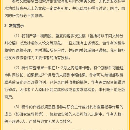
参考文献要全面检索对该领域有影响的论著类文献，尤其是发表在学
术地位较高杂志上的文献一定要有引用，并以此展开撰写讨论；同时，国
内的研究务必不要忽略。
3 友情提示
（1）我刊严禁一稿两投、重复内容多次投稿（包括将以不同文种分
别投稿）以及抄袭他人论文等现象。一旦发现有上述情况，该作者的稿件
将被作退稿处理，同时通知所在单位，并向相关领域期刊通报。我刊将拒
绝发表该作者作为主要作者的所有投稿。
（2）稿件审查结果一般在1～2月之内通知作者，有个别稿件可能送
审时间较长，如果超过3个月后仍未接到审稿结果，作者可与编辑部取得
联系后决定是否改投他刊。已经录用并收费的稿件，作者需要配合编辑进
行修改，因作者个人原因不能完成修改或者要求退稿者，本刊概不退还版
面费。
（3）稿件的作者必须是直接参与研究工作或对其有重要指导作用的
成员（如研究生导师等），协助做实验的人员可放入志谢中。作者人数一
般不超过6人，严禁与论文无关人员挂名。