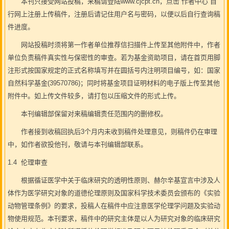
本刊只接受网站投稿，来稿请登陆www.cjcpt.cn，点击“作者中心”自
行网上注册上传稿件，注册后请记住用户名与密码，以便以后自行查询稿
件进度。
网站投稿时须将第一作者单位推荐信扫描件上传至其他附件中，作者
单位负责稿件真实性与保密性的审查。若为基金资助项目，请在首页用脚
注形式按国家规定的正式名称填写并在圆括号内注明项目编号，如：国家
自然科学基金(39570786)；同时将基金项目证明材料的电子版上传至其他
附件中。如上传文件较多，请打包以压缩文件的形式上传。
本刊编辑部保留对来稿编辑责任范围内的删修权。
作者接到收稿回执后3个月内未收到稿件处理意见，则稿件仍在审理
中，如作者欲投他刊，敬请与本刊编辑部联系。
1.4 伦理审查
根据循证医学中关于临床研究的透明性原则、赫尔辛基宣言中涉及人
体作为医学研究对象的道德伦理原则及国家科学技术委员会颁布的《实验
动物管理条例》的要求，投稿人在稿件中应注意医学伦理学问题及实验动
物使用规范。本刊要求，稿件中的研究主体是以人为研究对象的临床研究