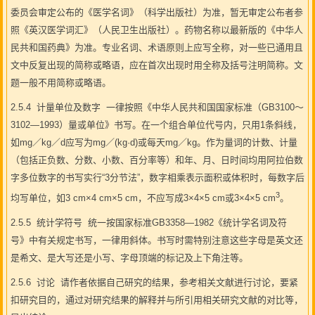
委员会审定公布的《医学名词》（科学出版社）为准，暂无审定公布者参
照《英汉医学词汇》（人民卫生出版社）。药物名称以最新版的《中华人
民共和国药典》为准。专业名词、术语原则上应写全称，对一些已通用且
文中反复出现的简称或略语，应在首次出现时用全称及括号注明简称。文
题一般不用简称或略语。
2.5.4 计量单位及数字 一律按照《中华人民共和国国家标准（GB3100～
3102—1993）量或单位》书写。在一个组合单位代号内，只用1条斜线，
如mg／kg／d应写为mg／(kg·d)或每天mg／kg。作为量词的计数、计量
（包括正负数、分数、小数、百分率等）和年、月、日时间均用阿拉伯数
字多位数字的书写实行“3分节法”，数字相乘表示面积或体积时，每数字后
3
均写单位，如3 cm×4 cm×5 cm，不应写成3×4×5 cm或3×4×5 cm
。
2.5.5 统计学符号 统一按国家标准GB3358—1982《统计学名词及符
号》中有关规定书写，一律用斜体。书写时需特别注意这些字母是英文还
是希文、是大写还是小写、字母顶端的标记及上下角注等。
2.5.6 讨论 请作者依据自己研究的结果，参考相关文献进行讨论，要紧
扣研究目的，通过对研究结果的解释并与所引用相关研究文献的对比等，