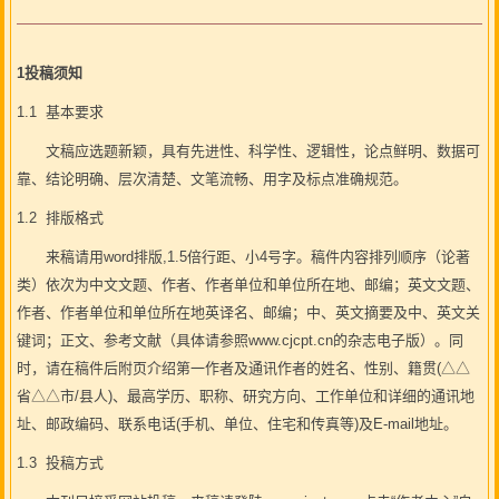
1投稿须知
1.1 基本要求
文稿应选题新颖，具有先进性、科学性、逻辑性，论点鲜明、数据可
靠、结论明确、层次清楚、文笔流畅、用字及标点准确规范。
1.2 排版格式
来稿请用word排版,1.5倍行距、小4号字。稿件内容排列顺序（论著
类）依次为中文文题、作者、作者单位和单位所在地、邮编；英文文题、
作者、作者单位和单位所在地英译名、邮编；中、英文摘要及中、英文关
键词；正文、参考文献（具体请参照www.cjcpt.cn的杂志电子版）。同
时，请在稿件后附页介绍第一作者及通讯作者的姓名、性别、籍贯(△△
省△△市/县人)、最高学历、职称、研究方向、工作单位和详细的通讯地
址、邮政编码、联系电话(手机、单位、住宅和传真等)及E-mail地址。
1.3 投稿方式