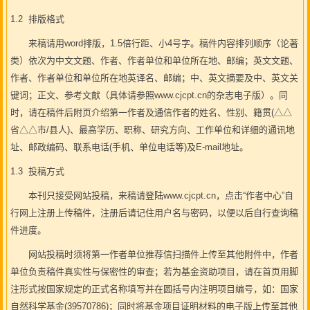
1.2 排版格式
来稿请用word排版，1.5倍行距、小4号字。稿件内容排列顺序（论著
类）依次为中文文题、作者、作者单位和单位所在地、邮编；英文文题、
作者、作者单位和单位所在地英译名、邮编；中、英文摘要及中、英文关
键词；正文、参考文献（具体请参照www.cjcpt.cn的杂志电子版）。同
时，请在稿件后附页介绍第一作者及通信作者的姓名、性别、籍贯(△△
省△△市/县人)、最高学历、职称、研究方向、工作单位和详细的通讯地
址、邮政编码、联系电话(手机、单位电话等)及E-mail地址。
1.3 投稿方式
本刊只接受网站投稿，来稿请登陆www.cjcpt.cn，点击“作者中心”自
行网上注册上传稿件，注册后请记住用户名与密码，以便以后自行查询稿
件进度。
网站投稿时须将第一作者单位推荐信扫描件上传至其他附件中，作者
单位负责稿件真实性与保密性的审查；若为基金资助项目，请在首页用脚
注形式按国家规定的正式名称填写并在圆括号内注明项目编号，如：国家
自然科学基金(39570786)；同时将基金项目证明材料的电子版上传至其他