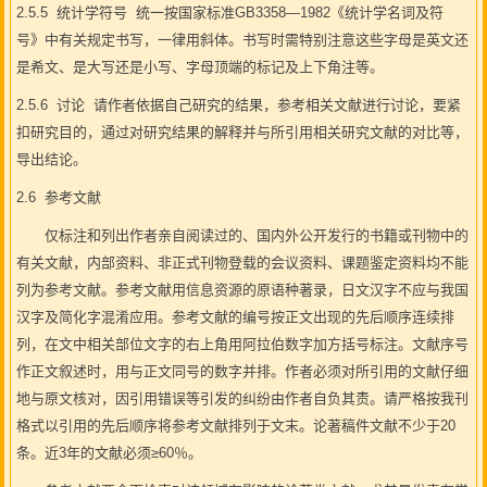
2.5.5 统计学符号 统一按国家标准GB3358—1982《统计学名词及符
号》中有关规定书写，一律用斜体。书写时需特别注意这些字母是英文还
是希文、是大写还是小写、字母顶端的标记及上下角注等。
2.5.6 讨论 请作者依据自己研究的结果，参考相关文献进行讨论，要紧
扣研究目的，通过对研究结果的解释并与所引用相关研究文献的对比等，
导出结论。
2.6 参考文献
仅标注和列出作者亲自阅读过的、国内外公开发行的书籍或刊物中的
有关文献，内部资料、非正式刊物登载的会议资料、课题鉴定资料均不能
列为参考文献。参考文献用信息资源的原语种著录，日文汉字不应与我国
汉字及简化字混淆应用。参考文献的编号按正文出现的先后顺序连续排
列，在文中相关部位文字的右上角用阿拉伯数字加方括号标注。文献序号
作正文叙述时，用与正文同号的数字并排。作者必须对所引用的文献仔细
地与原文核对，因引用错误等引发的纠纷由作者自负其责。请严格按我刊
格式以引用的先后顺序将参考文献排列于文末。论著稿件文献不少于20
条。近3年的文献必须≥60％。