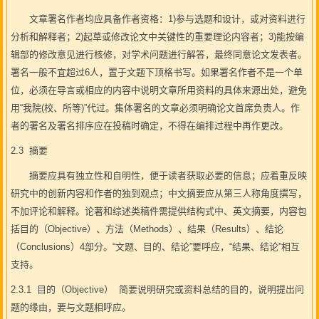
文章署名作者均应具备作者资格：1)参与选题和设计，或对资料进行
分析和解释者；2)起草或修改论文中关键性的重要理论内容者；3)能按编
辑部的修改意见进行核修，对学术问题进行解答，最终同意论文发表者。
署名一般不宜超过6人，置于文题下顶格书写。如果署名作者不是一个单
位，必须在导言或相应的内容中说明文章所用资料的具体来源出处，避免
用“我院(校、所等)”代过。集体署名的文章必须明确论文首席负责人。作
者的署名及署名排序应在投稿时确定，不得在编排过程中再作更改。
2.3 摘要
摘要应具有独立性和自明性，便于读者获取必要的信息；应着重反映
研究中的创新内容和作者的独到观点；中文摘要应从第三人称角度撰写，
不加评论和解释。论著和综述类稿件需提供结构式中、英文摘要，内容包
括目的（Objective）、方法（Methods）、结果（Results）、结论
（Conclusions）4部分。“文题、目的、结论”要呼应，“结果、结论”相互
支持。
2.3.1 目的（Objective） 简要说明研究或资料总结的目的，说明提出问
题的缘由，要与文题相呼应。