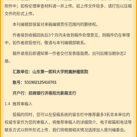
附件中；如有伦理审查材料请一并上传。如上传文件较多，请打包以压缩
文件的形式上传。
本刊编辑部保留对来稿编辑责任范围内的删修权。
作者接到收稿回执后3个月内未收到稿件处理意见，则稿件仍在审理
中，如作者欲投他刊，敬请与本刊编辑部联系。
稿件录用后即通知第一作者交付发表版面费。出刊后赠当期杂志2
册。
汇款单位：山东第一医科大学附属肿瘤医院
账号：531902125410701
开户行：
招商银行
济南阳光新路支行
1.4 推荐审稿人
投稿的同时，您可以在投稿系统的留言栏中推荐最多3名非本单位的
权威专家作为您的审稿人，将推荐审稿人的详细简介、电子邮箱和电话等
联系方式以附件形式上传，我们将根据相关情况选择加入我刊编委会。