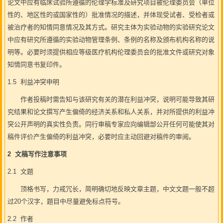
论文中应有临床试验所遵循的伦理学标准及研究项目被伦理委员会（单位
性的、地区性的或国家性的）批准情况的描述，并体现受试者、受检者或
被治疗者的知情同意情况及其方式。研究主体为实验动物的实验研究论文
中应有研究所遵循的实验动物管理条例、条例的名称及颁布机构名称的说
明等。必要时须提供相应等级医疗机构伦理委员会的批准文件或研究对象
知情同意书复印件。
1.5 利益冲突申明
作者投稿时需告知与该研究有关的潜在利益冲突，说明可能导致其研
究结果和论文撰写产生偏倚的经济关系和私人关系，并对所提供的利益冲
突公开声明的真实性负责。同行审稿专家应向编辑部公开任何可能使其对
稿件评价产生偏倚的利益冲突，必要时应主动回避对稿件的审阅。
2
文稿写作注意事项
2.1 文题
顶格书写，力戒冗长，简明确切地反映文章主题，中文文题一般不超
过20个汉字，题目中尽量避免标点符号。
2.2 作者