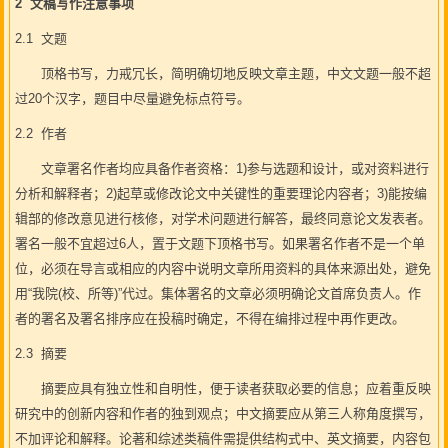
2 文稿写作注意事项
2.1 文题
顶格书写，力戒冗长，简明确切地反映文章主题，中文文题一般不超
过20个汉字，题目中尽量避免标点符号。
2.2 作者
文章署名作者均应具备作者资格：1)参与选题和设计，或对资料进行
分析和解释者；2)起草或修改论文中关键性的重要理论内容者；3)能按编
辑部的修改意见进行核修，对学术问题进行解答，最终同意论文发表者。
署名一般不宜超过6人，置于文题下顶格书写。如果署名作者不是一个单
位，必须在导言或相应的内容中说明文章所用资料的具体来源出处，避免
用“我院(校、所等)”代过。集体署名的文章必须明确论文首席负责人。作
者的署名及署名排序应在投稿时确定，不得在编排过程中再作更改。
2.3 摘要
摘要应具有独立性和自明性，便于读者获取必要的信息；应着重反映
研究中的创新内容和作者的独到观点；中文摘要应从第三人称角度撰写，
不加评论和解释。论著和综述类稿件需提供结构式中、英文摘要，内容包