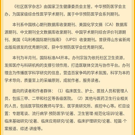
《社区医学杂志》由国家卫生健康委员会主管，中华预防医学会主
办，为国家级综合性医学学术期刊，属于中华预防医学会系列期刊。
本刊系中国核心期刊数据库收录期刊、美国化学文摘（CA）数据库
源期刊、中文期刊全文数据库收录期刊、中国学术期刊综合评价刊源期
刊、美国《乌利希国际期刊指南》（UPD）收录期刊。曾获得山东省新闻
出版局颁发的优秀期刊奖，获中华预防医学会优秀期刊奖。
本刊为半月刊，国际标准A4开本。办刊宗旨为依托社区卫生资源，
发挥医疗与科研机构的支撑引领作用，打造医联体交流与协作平台。办刊
理念为传播医学科学研究的信息，营造百家争鸣的学术氛围，科学为本的
学术导向，质量至上的采编原则，成就作者，服务读者。
面向的读者和作者群体：（1）临床医生、护士、医技人员和管理人
员，包括三甲、二甲和社区等各级医院。（2）其他与医药卫生行业相关
的人员，包括医学院校教师与学生、医学类研究所、疾控中心等。栏目设
置：专题笔谈、流行病学·预防医学/论著、卫生管理·规范化培训/论著、
临床基础研究/论著、临床应用研究/论著、临床护理研究/论著、短篇·个
案报道、综述·讲座等。