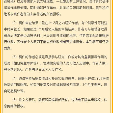
别投稿）以及抄袭他人论文等现象。一旦发现有上述情况，该作者的稿件
将被作退稿处理，同时通知所在单位，并向相关领域期刊通报。我刊将拒
绝发表该作者作为主要作者的所有投稿。
（2）稿件审查结果一般在1～2月之内通知作者，有个别稿件可能送
审时间较长，如果超过3个月后仍未接到审稿结果，作者可与编辑部取得
联系后决定是否改投他刊。已经录用并收费的稿件，作者需要配合编辑进
行修改，因作者个人原因不能完成修改或者要求退稿者，本刊概不退还版
面费。
（3）稿件的作者必须是直接参与研究工作或对其有重要指导作用的
成员（如研究生导师等），协助做实验的人员可放入志谢中。作者人数一
般不超过6人，严禁与论文无关人员挂名。
（4）通过审查后需要修改和补充实验的稿件，最晚不超过1个月将修
改稿返回编辑部，如有困难需及时向编辑部说明情况；3个月不返回，按
自动撤稿处理。
（5）论文发表后，版权即属编辑部所有，包括电子版本出版权、信
息网络传播权。