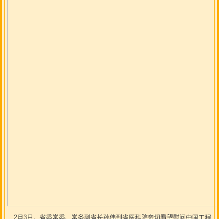
2月3日，省委常委、常务副省长孙伟到省医科院亲切看望慰问中国工程