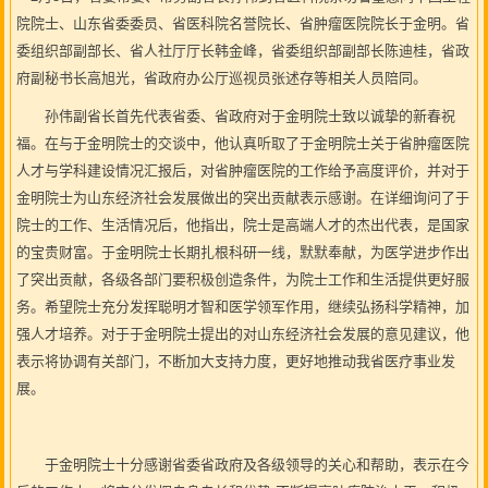
院院士、山东省委委员、省医科院名誉院长、省肿瘤医院院长于金明。省
委组织部副部长、省人社厅厅长韩金峰，省委组织部副部长陈迪桂，省政
府副秘书长高旭光，省政府办公厅巡视员张述存等相关人员陪同。
孙伟副省长首先代表省委、省政府对于金明院士致以诚挚的新春祝
福。在与于金明院士的交谈中，他认真听取了于金明院士关于省肿瘤医院
人才与学科建设情况汇报后，对省肿瘤医院的工作给予高度评价，并对于
金明院士为山东经济社会发展做出的突出贡献表示感谢。在详细询问了于
院士的工作、生活情况后，他指出，院士是高端人才的杰出代表，是国家
的宝贵财富。于金明院士长期扎根科研一线，默默奉献，为医学进步作出
了突出贡献，各级各部门要积极创造条件，为院士工作和生活提供更好服
务。希望院士充分发挥聪明才智和医学领军作用，继续弘扬科学精神，加
强人才培养。对于于金明院士提出的对山东经济社会发展的意见建议，他
表示将协调有关部门，不断加大支持力度，更好地推动我省医疗事业发
展。
于金明院士十分感谢省委省政府及各级领导的关心和帮助，表示在今